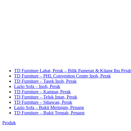
TD Furniture Lahat, Perak – Bilik Pameran & Kilang Ibu Pejab
TD Furniture – PHL Convention Centre Ipoh, Perak
TD Furniture – Tasek Ipoh, Perak
Lazio Sofa – Ipoh, Perak
TD Furniture – Kampar, Perak
TD Furniture – Teluk Intan, Perak
TD Furniture – Sitiawan, Perak
Lazio Sofa – Bukit Mertajam, Penang
TD Furniture – Bukit Tengah, Penang
Produk