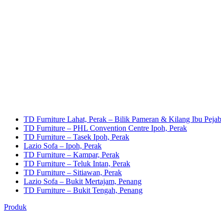
TD Furniture Lahat, Perak – Bilik Pameran & Kilang Ibu Pejab
TD Furniture – PHL Convention Centre Ipoh, Perak
TD Furniture – Tasek Ipoh, Perak
Lazio Sofa – Ipoh, Perak
TD Furniture – Kampar, Perak
TD Furniture – Teluk Intan, Perak
TD Furniture – Sitiawan, Perak
Lazio Sofa – Bukit Mertajam, Penang
TD Furniture – Bukit Tengah, Penang
Produk