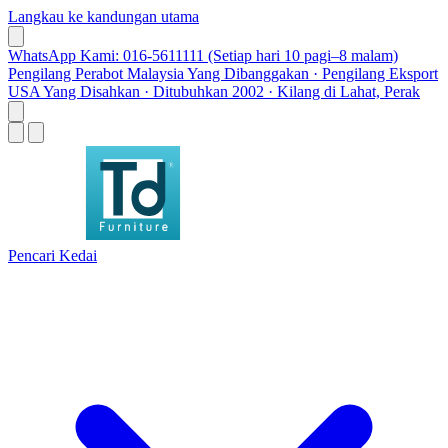
Langkau ke kandungan utama
WhatsApp Kami: 016-5611111 (Setiap hari 10 pagi–8 malam)
Pengilang Perabot Malaysia Yang Dibanggakan · Pengilang Eksport
USA Yang Disahkan · Ditubuhkan 2002 · Kilang di Lahat, Perak
Pencari Kedai