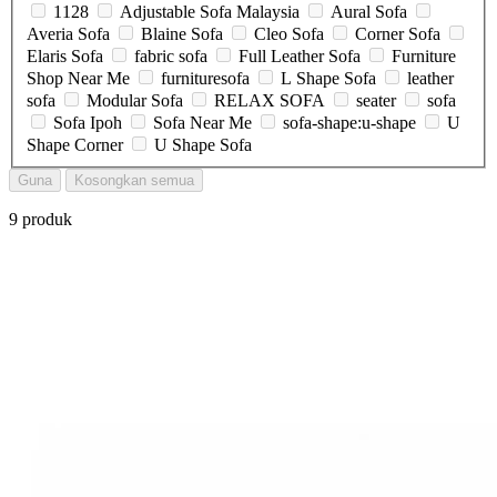
1128
Adjustable Sofa Malaysia
Aural Sofa
Averia Sofa
Blaine Sofa
Cleo Sofa
Corner Sofa
Elaris Sofa
fabric sofa
Full Leather Sofa
Furniture
Shop Near Me
furnituresofa
L Shape Sofa
leather
sofa
Modular Sofa
RELAX SOFA
seater
sofa
Sofa Ipoh
Sofa Near Me
sofa-shape:u-shape
U
Shape Corner
U Shape Sofa
Guna
Kosongkan semua
9 produk