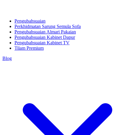
Pengubahsuaian
Perkhidmatan Sarung Semula Sofa
Pengubahsuaian Almari Pakaian
Pengubahsuaian Kabinet Dapur
Pengubahsuaian Kabinet TV
Tilam Premium
Blog