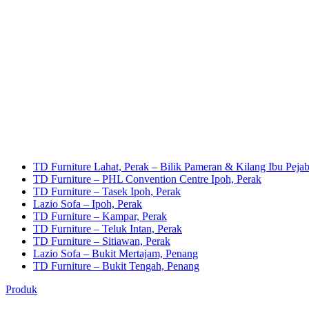
TD Furniture Lahat, Perak – Bilik Pameran & Kilang Ibu Pejab
TD Furniture – PHL Convention Centre Ipoh, Perak
TD Furniture – Tasek Ipoh, Perak
Lazio Sofa – Ipoh, Perak
TD Furniture – Kampar, Perak
TD Furniture – Teluk Intan, Perak
TD Furniture – Sitiawan, Perak
Lazio Sofa – Bukit Mertajam, Penang
TD Furniture – Bukit Tengah, Penang
Produk