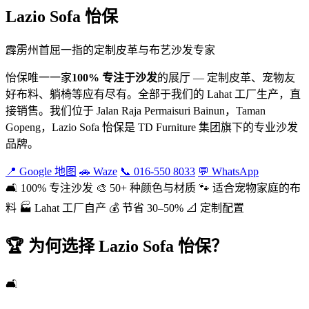
Lazio Sofa 怡保
霹雳州首屈一指的定制皮革与布艺沙发专家
怡保唯一一家
100% 专注于沙发
的展厅 — 定制皮革、宠物友
好布料、躺椅等应有尽有。全部于我们的 Lahat 工厂生产，直
接销售。我们位于 Jalan Raja Permaisuri Bainun，Taman
Gopeng，Lazio Sofa 怡保是 TD Furniture 集团旗下的专业沙发
品牌。
📍 Google 地图
🚗 Waze
📞 016-550 8033
💬 WhatsApp
🛋️ 100% 专注沙发
🎨 50+ 种颜色与材质
🐾 适合宠物家庭的布
料
🏭 Lahat 工厂自产
💰 节省 30–50%
📐 定制配置
🏆 为何选择 Lazio Sofa 怡保？
🛋️