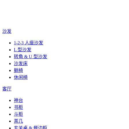
沙发
1-2-3 人座沙发
L 型沙发
转角 & U 型沙发
沙发床
躺椅
休闲椅
客厅
神台
书柜
斗柜
茶几
玄关桌 & 餐边柜