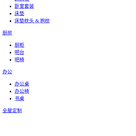
卧室套装
床垫
床垫枕头 & 抱枕
厨房
厨柜
吧台
吧椅
办公
办公桌
办公椅
书桌
全屋定制