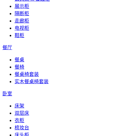
展示柜
隔断柜
走廊柜
电视柜
鞋柜
餐厅
餐桌
餐椅
餐桌椅套装
实木餐桌椅套装
卧室
床架
双层床
衣柜
梳妆台
床头柜