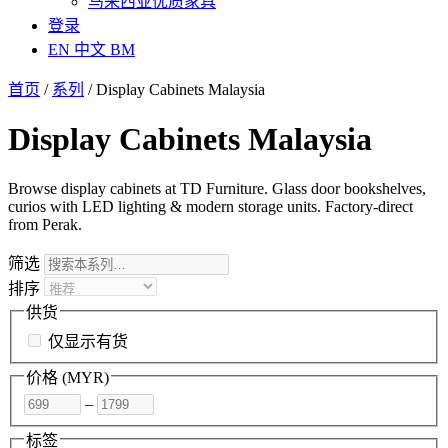
马来西亚优质家具
登录
EN
中文
BM
首页
/
系列
/
Display Cabinets Malaysia
Display Cabinets Malaysia
Browse display cabinets at TD Furniture. Glass door bookshelves,
curios with LED lighting & modern storage units. Factory-direct
from Perak.
筛选
排序
供货
仅显示有货
价格 (
MYR
)
–
标签