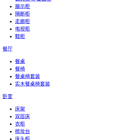
展示柜
隔断柜
走廊柜
电视柜
鞋柜
餐厅
餐桌
餐椅
餐桌椅套装
实木餐桌椅套装
卧室
床架
双层床
衣柜
梳妆台
床头柜