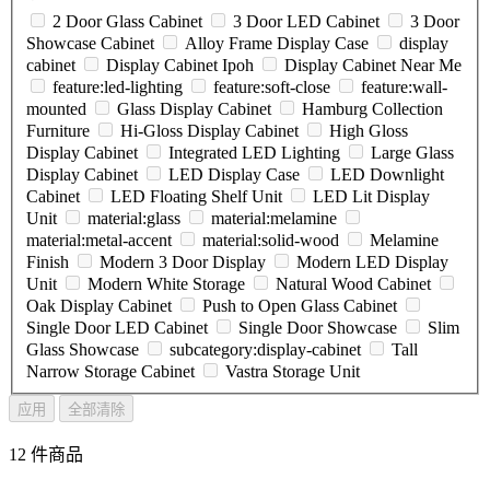
2 Door Glass Cabinet
3 Door LED Cabinet
3 Door
Showcase Cabinet
Alloy Frame Display Case
display
cabinet
Display Cabinet Ipoh
Display Cabinet Near Me
feature:led-lighting
feature:soft-close
feature:wall-
mounted
Glass Display Cabinet
Hamburg Collection
Furniture
Hi-Gloss Display Cabinet
High Gloss
Display Cabinet
Integrated LED Lighting
Large Glass
Display Cabinet
LED Display Case
LED Downlight
Cabinet
LED Floating Shelf Unit
LED Lit Display
Unit
material:glass
material:melamine
material:metal-accent
material:solid-wood
Melamine
Finish
Modern 3 Door Display
Modern LED Display
Unit
Modern White Storage
Natural Wood Cabinet
Oak Display Cabinet
Push to Open Glass Cabinet
Single Door LED Cabinet
Single Door Showcase
Slim
Glass Showcase
subcategory:display-cabinet
Tall
Narrow Storage Cabinet
Vastra Storage Unit
应用
全部清除
12 件商品