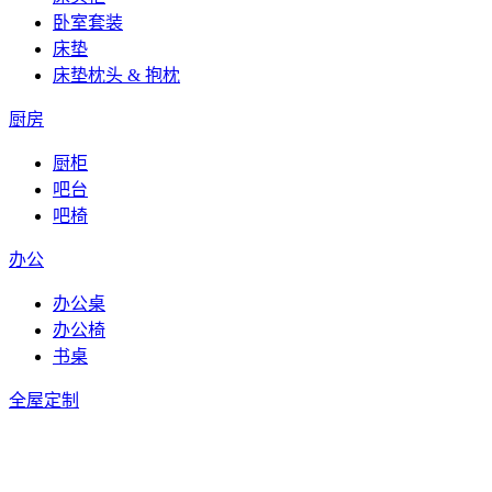
卧室套装
床垫
床垫枕头 & 抱枕
厨房
厨柜
吧台
吧椅
办公
办公桌
办公椅
书桌
全屋定制