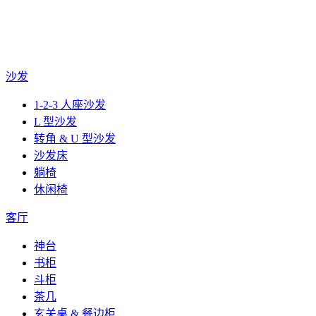
沙发
1-2-3 人座沙发
L 型沙发
转角 & U 型沙发
沙发床
躺椅
休闲椅
客厅
神台
书柜
斗柜
茶几
玄关桌 & 餐边柜