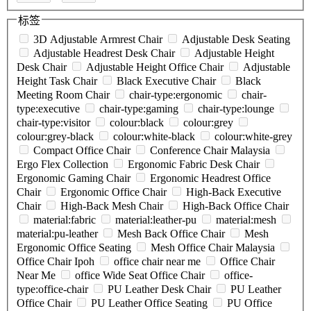
标签
3D Adjustable Armrest Chair
Adjustable Desk Seating
Adjustable Headrest Desk Chair
Adjustable Height
Desk Chair
Adjustable Height Office Chair
Adjustable
Height Task Chair
Black Executive Chair
Black
Meeting Room Chair
chair-type:ergonomic
chair-
type:executive
chair-type:gaming
chair-type:lounge
chair-type:visitor
colour:black
colour:grey
colour:grey-black
colour:white-black
colour:white-grey
Compact Office Chair
Conference Chair Malaysia
Ergo Flex Collection
Ergonomic Fabric Desk Chair
Ergonomic Gaming Chair
Ergonomic Headrest Office
Chair
Ergonomic Office Chair
High-Back Executive
Chair
High-Back Mesh Chair
High-Back Office Chair
material:fabric
material:leather-pu
material:mesh
material:pu-leather
Mesh Back Office Chair
Mesh
Ergonomic Office Seating
Mesh Office Chair Malaysia
Office Chair Ipoh
office chair near me
Office Chair
Near Me
office Wide Seat Office Chair
office-
type:office-chair
PU Leather Desk Chair
PU Leather
Office Chair
PU Leather Office Seating
PU Office