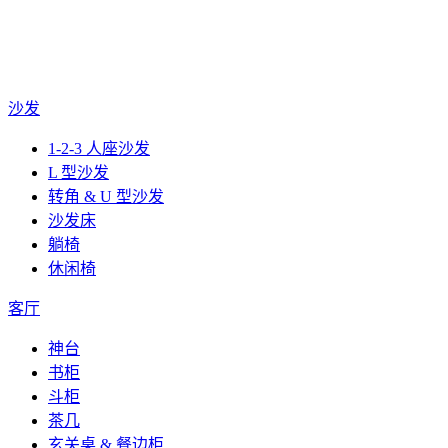
沙发
1-2-3 人座沙发
L 型沙发
转角 & U 型沙发
沙发床
躺椅
休闲椅
客厅
神台
书柜
斗柜
茶几
玄关桌 & 餐边柜