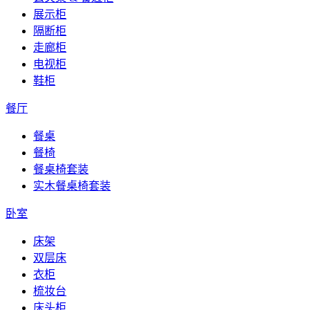
展示柜
隔断柜
走廊柜
电视柜
鞋柜
餐厅
餐桌
餐椅
餐桌椅套装
实木餐桌椅套装
卧室
床架
双层床
衣柜
梳妆台
床头柜