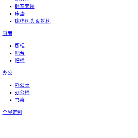
卧室套装
床垫
床垫枕头 & 抱枕
厨房
厨柜
吧台
吧椅
办公
办公桌
办公椅
书桌
全屋定制