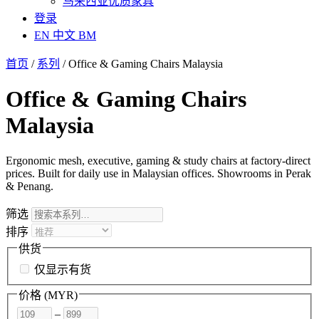
马来西亚优质家具
登录
EN
中文
BM
首页
/
系列
/
Office & Gaming Chairs Malaysia
Office & Gaming Chairs
Malaysia
Ergonomic mesh, executive, gaming & study chairs at factory-direct
prices. Built for daily use in Malaysian offices. Showrooms in Perak
& Penang.
筛选
排序
供货
仅显示有货
价格 (
MYR
)
–