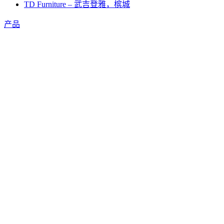
TD Furniture – 武吉登雅，槟城
产品