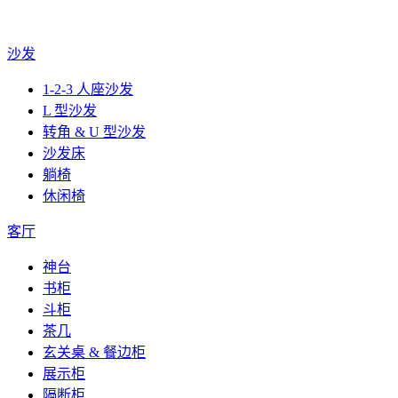
沙发
1-2-3 人座沙发
L 型沙发
转角 & U 型沙发
沙发床
躺椅
休闲椅
客厅
神台
书柜
斗柜
茶几
玄关桌 & 餐边柜
展示柜
隔断柜