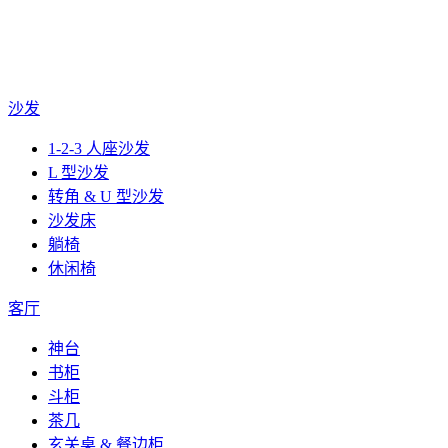
沙发
1-2-3 人座沙发
L 型沙发
转角 & U 型沙发
沙发床
躺椅
休闲椅
客厅
神台
书柜
斗柜
茶几
玄关桌 & 餐边柜