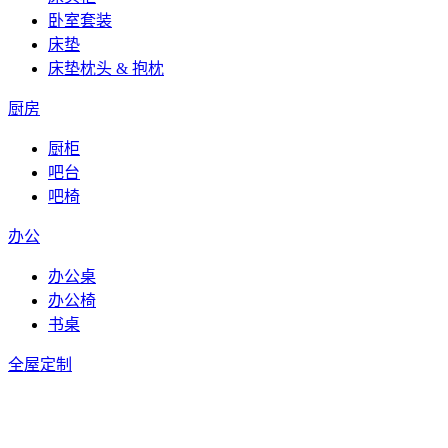
卧室套装
床垫
床垫枕头 & 抱枕
厨房
厨柜
吧台
吧椅
办公
办公桌
办公椅
书桌
全屋定制