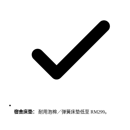
宿舍床垫：
耐用泡棉／弹簧床垫低至 RM299。