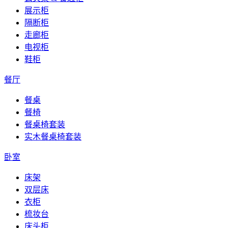
展示柜
隔断柜
走廊柜
电视柜
鞋柜
餐厅
餐桌
餐椅
餐桌椅套装
实木餐桌椅套装
卧室
床架
双层床
衣柜
梳妆台
床头柜