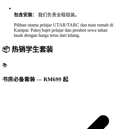
包含安装：
我们负责全程组装。
Pilihan utama pelajar UTAR/TARC dan tuan rumah di
Kampar. Pakej bajet pelajar dan perabot sewa tahan
lasak dengan harga terus dari kilang.
📦 热销学生套装
📚
书房必备套装 — RM699 起