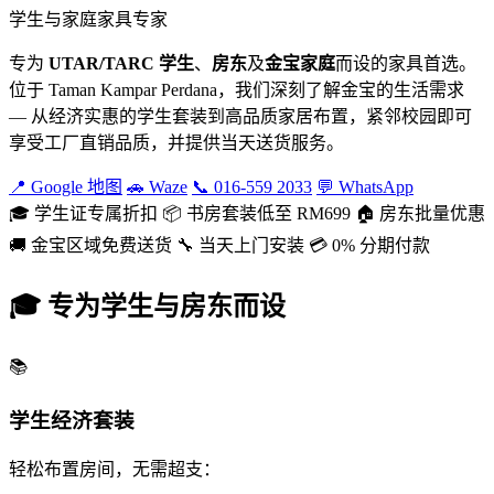
学生与家庭家具专家
专为
UTAR/TARC 学生
、
房东
及
金宝家庭
而设的家具首选。
位于 Taman Kampar Perdana，我们深刻了解金宝的生活需求
— 从经济实惠的学生套装到高品质家居布置，紧邻校园即可
享受工厂直销品质，并提供当天送货服务。
📍 Google 地图
🚗 Waze
📞 016-559 2033
💬 WhatsApp
🎓 学生证专属折扣
📦 书房套装低至 RM699
🏠 房东批量优惠
🚚 金宝区域免费送货
🔧 当天上门安装
💳 0% 分期付款
🎓 专为学生与房东而设
📚
学生经济套装
轻松布置房间，无需超支：