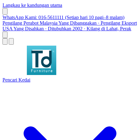
Langkau ke kandungan utama
WhatsApp Kami: 016-5611111 (Setiap hari 10 pagi–8 malam)
Pengilang Perabot Malaysia Yang Dibanggakan · Pengilang Eksport
USA Yang Disahkan · Ditubuhkan 2002 · Kilang di Lahat, Perak
Pencari Kedai