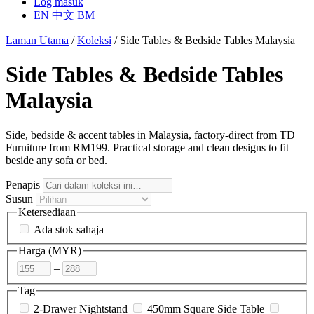
Log masuk
EN
中文
BM
Laman Utama
/
Koleksi
/
Side Tables & Bedside Tables Malaysia
Side Tables & Bedside Tables
Malaysia
Side, bedside & accent tables in Malaysia, factory-direct from TD
Furniture from RM199. Practical storage and clean designs to fit
beside any sofa or bed.
Penapis
Susun
Ketersediaan
Ada stok sahaja
Harga (
MYR
)
–
Tag
2-Drawer Nightstand
450mm Square Side Table