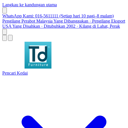
Langkau ke kandungan utama
WhatsApp Kami: 016-5611111 (Setiap hari 10 pagi–8 malam)
Pengilang Perabot Malaysia Yang Dibanggakan · Pengilang Eksport
USA Yang Disahkan · Ditubuhkan 2002 · Kilang di Lahat, Perak
Pencari Kedai