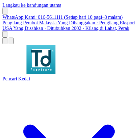
Langkau ke kandungan utama
WhatsApp Kami: 016-5611111 (Setiap hari 10 pagi–8 malam)
Pengilang Perabot Malaysia Yang Dibanggakan · Pengilang Eksport
USA Yang Disahkan · Ditubuhkan 2002 · Kilang di Lahat, Perak
Pencari Kedai