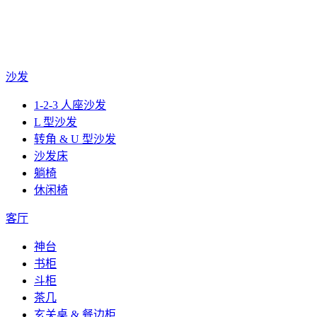
沙发
1-2-3 人座沙发
L 型沙发
转角 & U 型沙发
沙发床
躺椅
休闲椅
客厅
神台
书柜
斗柜
茶几
玄关桌 & 餐边柜