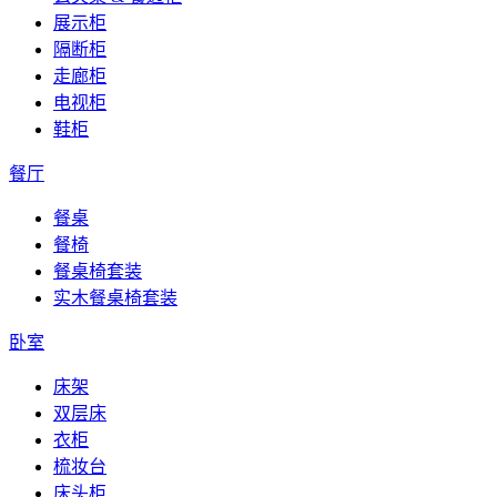
展示柜
隔断柜
走廊柜
电视柜
鞋柜
餐厅
餐桌
餐椅
餐桌椅套装
实木餐桌椅套装
卧室
床架
双层床
衣柜
梳妆台
床头柜