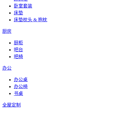
卧室套装
床垫
床垫枕头 & 抱枕
厨房
厨柜
吧台
吧椅
办公
办公桌
办公椅
书桌
全屋定制