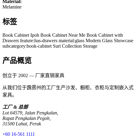
Material:
Melamine
标签
Book Cabinet Ipoh
Book Cabinet Near Me
Book Cabinet with
Drawers
feature:has-drawers
material:glass
Modern Glass Showcase
subcategory:book-cabinet
Suri Collection Storage
产品概览
创立于 2002 — 厂家直销家具
从我们位于霹雳州的工厂生产沙发、橱柜、衣柜与定制嵌入式
家具。
工厂 & 总部
Lot 64579, Jalan Pengkalan,
Rapat Pengkalan Pegoh,
31500 Lahat, Perak
+60 16-561 1111