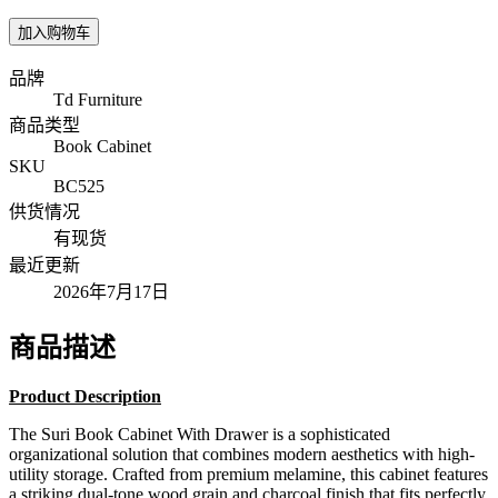
加入购物车
品牌
Td Furniture
商品类型
Book Cabinet
SKU
BC525
供货情况
有现货
最近更新
2026年7月17日
商品描述
Product Description
The Suri Book Cabinet With Drawer is a sophisticated
organizational solution that combines modern aesthetics with high-
utility storage. Crafted from premium melamine, this cabinet features
a striking dual-tone wood grain and charcoal finish that fits perfectly