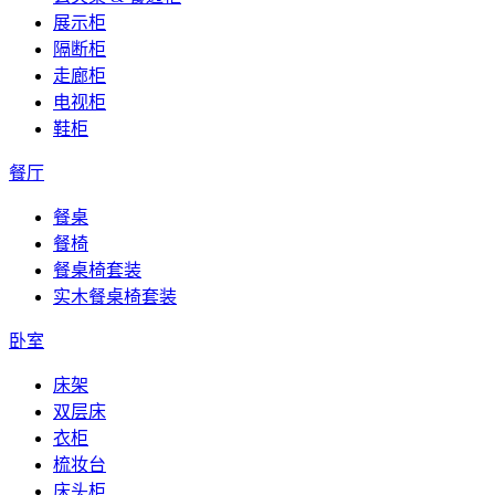
展示柜
隔断柜
走廊柜
电视柜
鞋柜
餐厅
餐桌
餐椅
餐桌椅套装
实木餐桌椅套装
卧室
床架
双层床
衣柜
梳妆台
床头柜