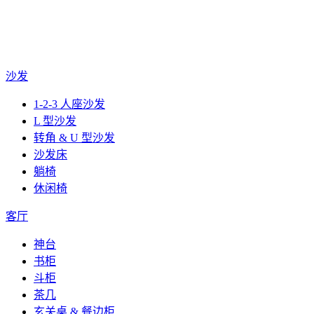
沙发
1-2-3 人座沙发
L 型沙发
转角 & U 型沙发
沙发床
躺椅
休闲椅
客厅
神台
书柜
斗柜
茶几
玄关桌 & 餐边柜