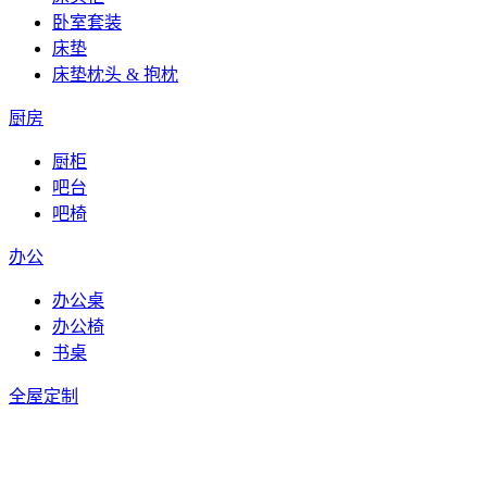
卧室套装
床垫
床垫枕头 & 抱枕
厨房
厨柜
吧台
吧椅
办公
办公桌
办公椅
书桌
全屋定制