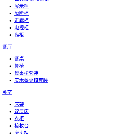
展示柜
隔断柜
走廊柜
电视柜
鞋柜
餐厅
餐桌
餐椅
餐桌椅套装
实木餐桌椅套装
卧室
床架
双层床
衣柜
梳妆台
床头柜