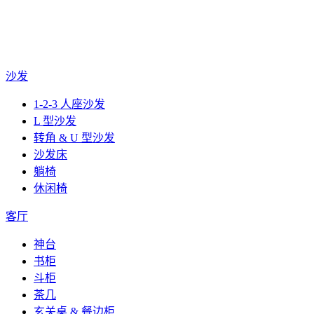
沙发
1-2-3 人座沙发
L 型沙发
转角 & U 型沙发
沙发床
躺椅
休闲椅
客厅
神台
书柜
斗柜
茶几
玄关桌 & 餐边柜