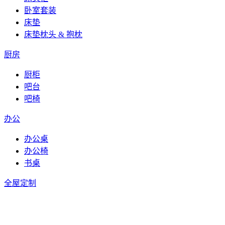
卧室套装
床垫
床垫枕头 & 抱枕
厨房
厨柜
吧台
吧椅
办公
办公桌
办公椅
书桌
全屋定制