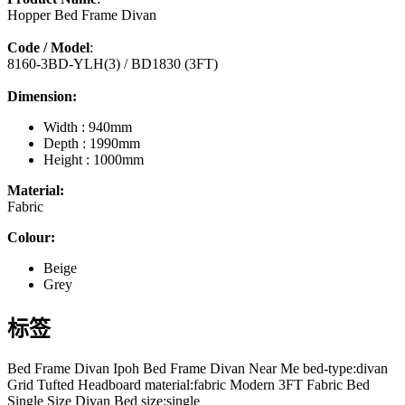
Hopper Bed Frame Divan
Code / Model
:
8160-3BD-YLH(3) / BD1830 (3FT)
Dimension:
Width : 940mm
Depth : 1990mm
Height : 1000mm
Material:
Fabric
Colour:
Beige
Grey
标签
Bed Frame Divan Ipoh
Bed Frame Divan Near Me
bed-type:divan
Grid Tufted Headboard
material:fabric
Modern 3FT Fabric Bed
Single Size Divan Bed
size:single