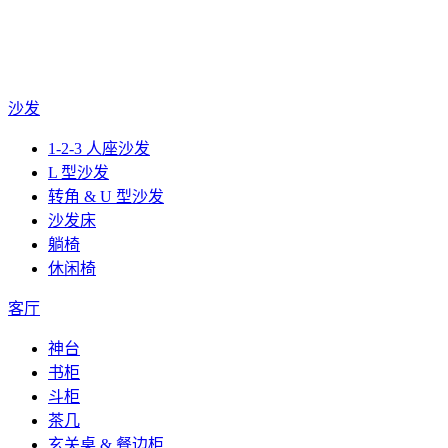
沙发
1-2-3 人座沙发
L 型沙发
转角 & U 型沙发
沙发床
躺椅
休闲椅
客厅
神台
书柜
斗柜
茶几
玄关桌 & 餐边柜