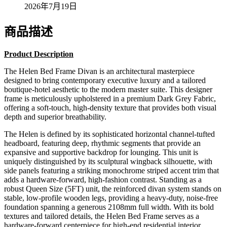
2026年7月19日
商品描述
Product Description
The Helen Bed Frame Divan is an architectural masterpiece
designed to bring contemporary executive luxury and a tailored
boutique-hotel aesthetic to the modern master suite. This designer
frame is meticulously upholstered in a premium Dark Grey Fabric,
offering a soft-touch, high-density texture that provides both visual
depth and superior breathability.
The Helen is defined by its sophisticated horizontal channel-tufted
headboard, featuring deep, rhythmic segments that provide an
expansive and supportive backdrop for lounging. This unit is
uniquely distinguished by its sculptural wingback silhouette, with
side panels featuring a striking monochrome striped accent trim that
adds a hardware-forward, high-fashion contrast. Standing as a
robust Queen Size (5FT) unit, the reinforced divan system stands on
stable, low-profile wooden legs, providing a heavy-duty, noise-free
foundation spanning a generous 2108mm full width. With its bold
textures and tailored details, the Helen Bed Frame serves as a
hardware-forward centerpiece for high-end residential interior