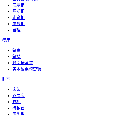
展示柜
隔断柜
走廊柜
电视柜
鞋柜
餐厅
餐桌
餐椅
餐桌椅套装
实木餐桌椅套装
卧室
床架
双层床
衣柜
梳妆台
床头柜