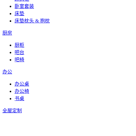
卧室套装
床垫
床垫枕头 & 抱枕
厨房
厨柜
吧台
吧椅
办公
办公桌
办公椅
书桌
全屋定制