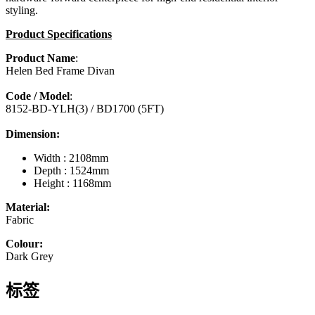
styling.
Product Specifications
Product Name
:
Helen Bed Frame Divan
Code / Model
:
8152-BD-YLH(3) / BD1700 (5FT)
Dimension:
Width : 2108mm
Depth : 1524mm
Height : 1168mm
Material:
Fabric
Colour:
Dark Grey
标签