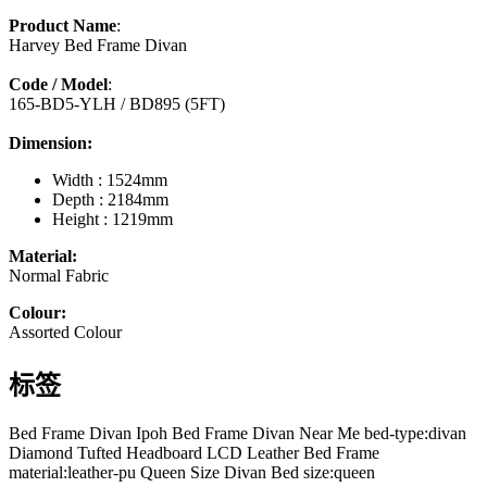
Product Name
:
Harvey Bed Frame Divan
Code / Model
:
165-BD5-YLH / BD895 (5FT)
Dimension:
Width : 1524mm
Depth : 2184mm
Height : 1219mm
Material:
Normal Fabric
Colour:
Assorted Colour
标签
Bed Frame Divan Ipoh
Bed Frame Divan Near Me
bed-type:divan
Diamond Tufted Headboard
LCD Leather Bed Frame
material:leather-pu
Queen Size Divan Bed
size:queen