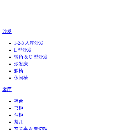
沙发
1-2-3 人座沙发
L 型沙发
转角 & U 型沙发
沙发床
躺椅
休闲椅
客厅
神台
书柜
斗柜
茶几
玄关桌 & 餐边柜