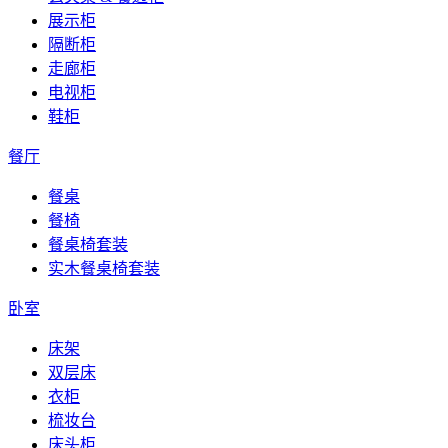
展示柜
隔断柜
走廊柜
电视柜
鞋柜
餐厅
餐桌
餐椅
餐桌椅套装
实木餐桌椅套装
卧室
床架
双层床
衣柜
梳妆台
床头柜