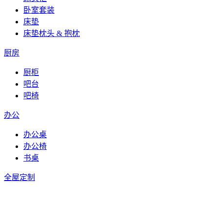
卧室套装
床垫
床垫枕头 & 抱枕
厨房
厨柜
吧台
吧椅
办公
办公桌
办公椅
书桌
全屋定制