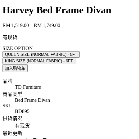
Harvey Bed Frame Divan
RM 1,519.00
– RM 1,749.00
有现货
SIZE OPTION
QUEEN SIZE (NORMAL FABRIC) - 5FT
KING SIZE (NORMAL FABRIC) - 6FT
加入购物车
品牌
TD Furniture
商品类型
Bed Frame Divan
SKU
BD895
供货情况
有现货
最近更新