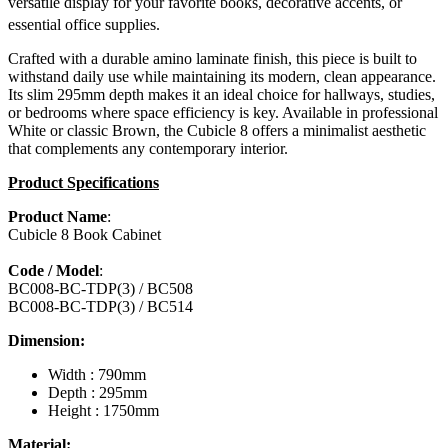
versatile display for your favorite books, decorative accents, or
essential office supplies.
Crafted with a durable amino laminate finish, this piece is built to
withstand daily use while maintaining its modern, clean appearance.
Its slim 295mm depth makes it an ideal choice for hallways, studies,
or bedrooms where space efficiency is key. Available in professional
White or classic Brown, the Cubicle 8 offers a minimalist aesthetic
that complements any contemporary interior.
Product Specifications
Product Name
:
Cubicle 8 Book Cabinet
Code / Model
:
BC008-BC-TDP(3) / BC508
BC008-BC-TDP(3) / BC514
Dimension:
Width : 790mm
Depth : 295mm
Height : 1750mm
Material: