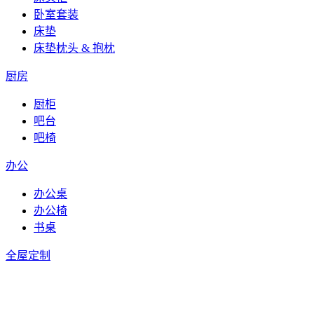
卧室套装
床垫
床垫枕头 & 抱枕
厨房
厨柜
吧台
吧椅
办公
办公桌
办公椅
书桌
全屋定制