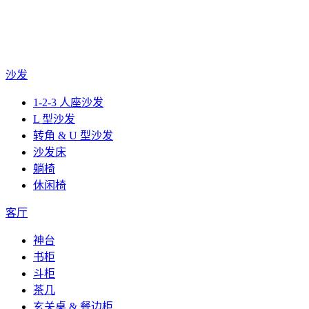
沙发
1-2-3 人座沙发
L 型沙发
转角 & U 型沙发
沙发床
躺椅
休闲椅
客厅
神台
书柜
斗柜
茶几
玄关桌 & 餐边柜