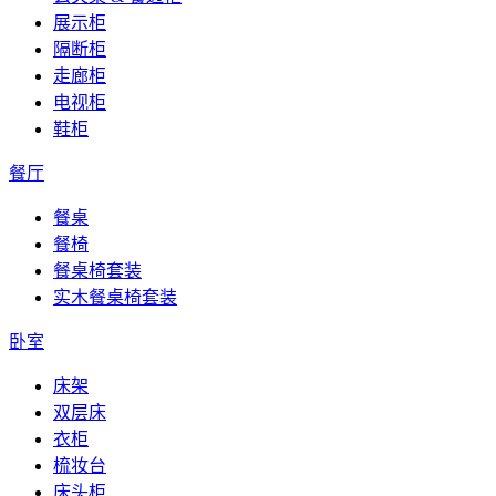
展示柜
隔断柜
走廊柜
电视柜
鞋柜
餐厅
餐桌
餐椅
餐桌椅套装
实木餐桌椅套装
卧室
床架
双层床
衣柜
梳妆台
床头柜