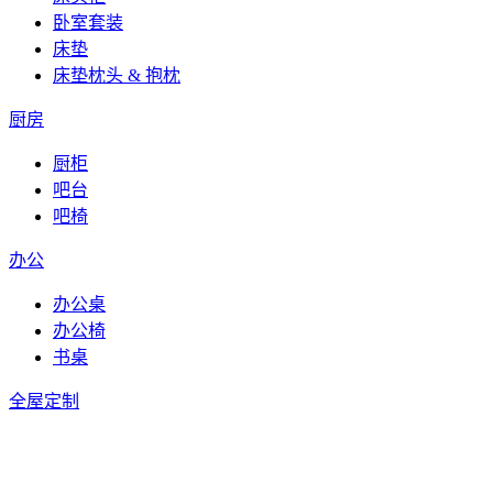
卧室套装
床垫
床垫枕头 & 抱枕
厨房
厨柜
吧台
吧椅
办公
办公桌
办公椅
书桌
全屋定制