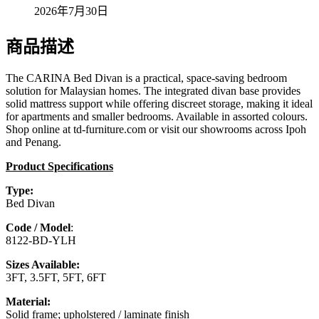
2026年7月30日
商品描述
The CARINA Bed Divan is a practical, space-saving bedroom
solution for Malaysian homes. The integrated divan base provides
solid mattress support while offering discreet storage, making it ideal
for apartments and smaller bedrooms. Available in assorted colours.
Shop online at td-furniture.com or visit our showrooms across Ipoh
and Penang.
Product Specifications
Type:
Bed Divan
Code / Model
:
8122-BD-YLH
Sizes Available:
3FT, 3.5FT, 5FT, 6FT
Material:
Solid frame; upholstered / laminate finish