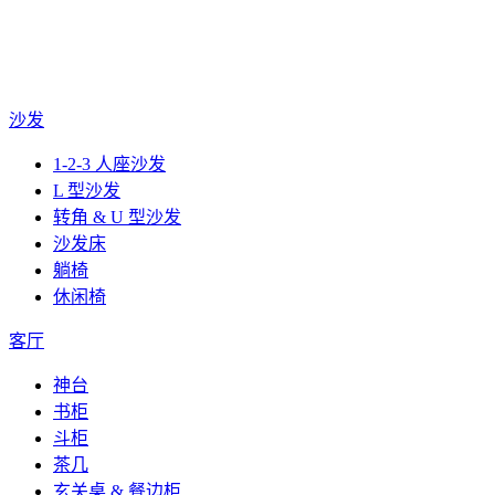
沙发
1-2-3 人座沙发
L 型沙发
转角 & U 型沙发
沙发床
躺椅
休闲椅
客厅
神台
书柜
斗柜
茶几
玄关桌 & 餐边柜