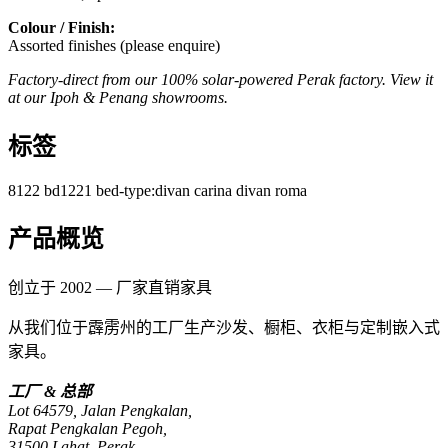
Colour / Finish:
Assorted finishes (please enquire)
Factory-direct from our 100% solar-powered Perak factory. View it
at our Ipoh & Penang showrooms.
标签
8122
bd1221
bed-type:divan
carina
divan
roma
产品概览
创立于 2002 — 厂家直销家具
从我们位于霹雳州的工厂生产沙发、橱柜、衣柜与定制嵌入式
家具。
工厂 & 总部
Lot 64579, Jalan Pengkalan,
Rapat Pengkalan Pegoh,
31500 Lahat, Perak