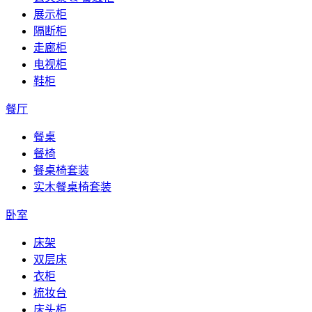
展示柜
隔断柜
走廊柜
电视柜
鞋柜
餐厅
餐桌
餐椅
餐桌椅套装
实木餐桌椅套装
卧室
床架
双层床
衣柜
梳妆台
床头柜