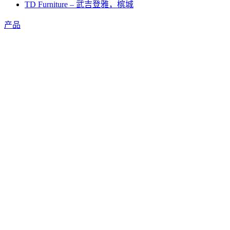
TD Furniture – 武吉登雅，槟城
产品