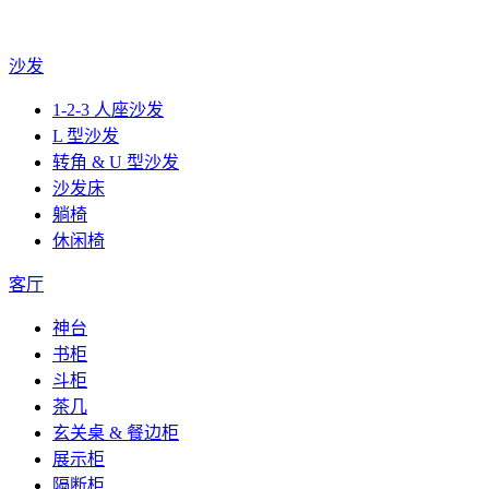
沙发
1-2-3 人座沙发
L 型沙发
转角 & U 型沙发
沙发床
躺椅
休闲椅
客厅
神台
书柜
斗柜
茶几
玄关桌 & 餐边柜
展示柜
隔断柜